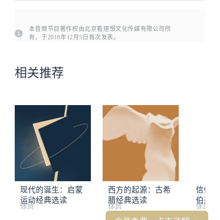
本音频节目著作权由北京看理想文化传媒有限公司所
有，于2018年12月5日首次发表。
相关推荐
现代的诞生：启蒙
西方的起源：古希
信仰的
运动经典选读
腊经典选读
伯来与
徐贲
徐贲
徐贲
选读