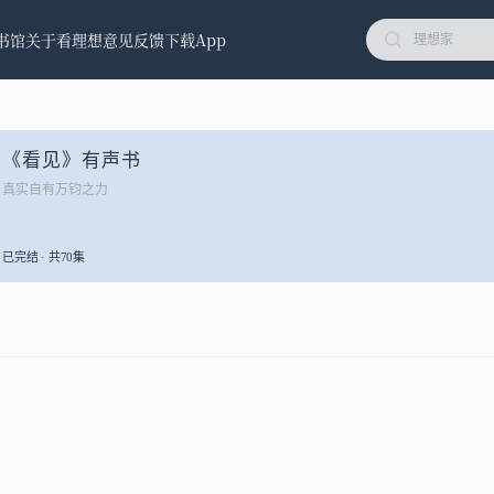
书馆
关于看理想
意见反馈
下载App
《看见》有声书
真实自有万钧之力
已完结 · 共70集