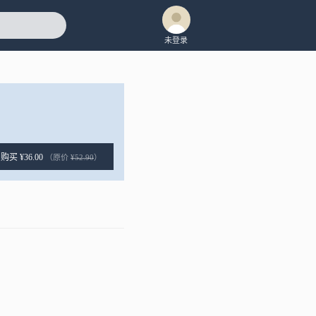
未登录
购买 ¥36.00
（原价
¥52.90
）