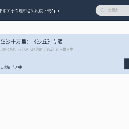
书馆
关于看理想
意见反馈
下载App
狂沙十万里：《沙丘》专题
500+分钟，带你深入经典IP《沙丘》的前世今生
已完结 · 共13集