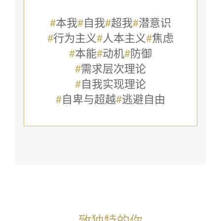
#
本我
#
自我
#
超我
#
潜意识
#
行为主义
#
人本主义
#
焦虑
#
本能
#
动机
#
防御
#
需求层次理论
#
自我实现理论
#
自卑与超越
#
逃避自由
致独特的你