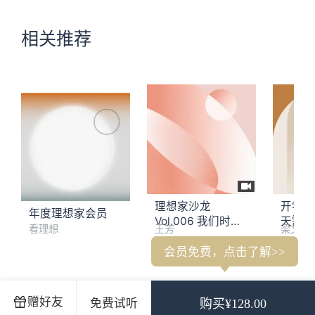
相关推荐
理想家沙龙
开学七
年度理想家会员
Vol.006 我们时代
天需要
看理想
王芳
梁文道
的撕裂与治愈
会员免费，点击了解>>
梁文道：你们常说我是个典型的摩羯，难道没看到我浪漫奔放
赠好友
免费试听
购买¥128.00