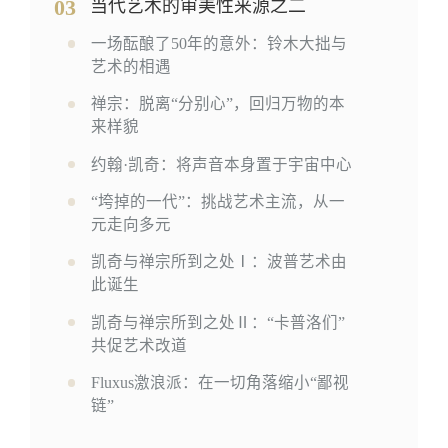
03
当代艺术的审美性来源之二
一场酝酿了50年的意外：铃木大拙与
艺术的相遇
禅宗：脱离“分别心”，回归万物的本
来样貌
约翰·凯奇：将声音本身置于宇宙中心
“垮掉的一代”：挑战艺术主流，从一
元走向多元
凯奇与禅宗所到之处Ⅰ：波普艺术由
此诞生
凯奇与禅宗所到之处Ⅱ：“卡普洛们”
共促艺术改道
Fluxus激浪派：在一切角落缩小“鄙视
链”