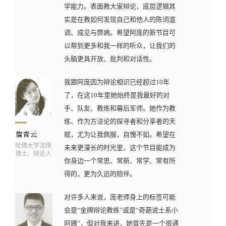
学能力。表面教大家辩论，底层逻辑其
实是在教如何发现自己和他人的陈词滥
调、成见与弊病。希望阿庞的新节目可
以帮到更多和我一样的听众，让我们的
头脑更具开放、批判和对话性。
我跟阿庞因为辩论相识已经超过10年
了，在这10年里她始终是我最好的对
手、队友、教练和幕后军师。她作为教
练、作为方法论的探寻者和分享者的天
赋，尤为让我佩服，自愧不如。希望在
哈佛大学法律
未来更漫长的时光里，这个节目能成为
博士、辩论人
你身边一个常思、常新、常学、常有所
得的，更为久远的陪伴。
对许多人来说，庞老师身上的标签可能
会是“金牌辩论教练”或是“奇葩说土系小
阿姨”，但对我来讲，她首先是一个很通