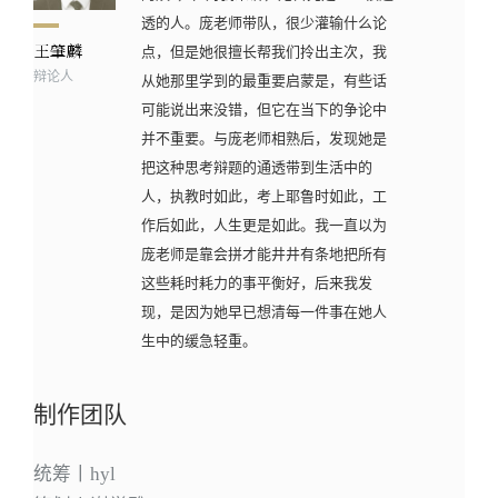
透的人。庞老师带队，很少灌输什么论
点，但是她很擅长帮我们拎出主次，我
辩论人
从她那里学到的最重要启蒙是，有些话
可能说出来没错，但它在当下的争论中
并不重要。与庞老师相熟后，发现她是
把这种思考辩题的通透带到生活中的
人，执教时如此，考上耶鲁时如此，工
作后如此，人生更是如此。我一直以为
庞老师是靠会拼才能井井有条地把所有
这些耗时耗力的事平衡好，后来我发
现，是因为她早已想清每一件事在她人
生中的缓急轻重。
制作团队
统筹丨hyl