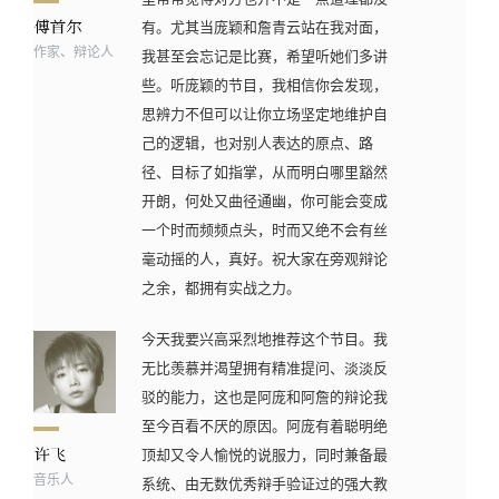
有。尤其当庞颖和詹青云站在我对面，
作家、辩论人
我甚至会忘记是比赛，希望听她们多讲
些。听庞颖的节目，我相信你会发现，
思辨力不但可以让你立场坚定地维护自
己的逻辑，也对别人表达的原点、路
径、目标了如指掌，从而明白哪里豁然
开朗，何处又曲径通幽，你可能会变成
一个时而频频点头，时而又绝不会有丝
毫动摇的人，真好。祝大家在旁观辩论
之余，都拥有实战之力。
今天我要兴高采烈地推荐这个节目。我
无比羡慕并渴望拥有精准提问、淡淡反
驳的能力，这也是阿庞和阿詹的辩论我
至今百看不厌的原因。阿庞有着聪明绝
顶却又令人愉悦的说服力，同时兼备最
音乐人
系统、由无数优秀辩手验证过的强大教