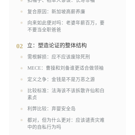
扣帽子、稻草人谬误：长寿非福
复合原因：新加坡高薪养廉
向来如此便对吗：老婆年薪百万，要
不要当全职爸爸
02
立：塑造论证的整体结构
需根解损：应不应该废除死刑
MECE：曹操和刘备谁更适合做领袖
定义之争：金钱是不是万恶之源
比较标准：法海该不该拆散许仙和白
素贞
利弊比较：弃婴安全岛
都对，但为什么更对：应该谴责灾难
中的自私行为吗