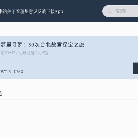
书馆
关于看理想
意见反馈
下载App
梦里寻梦：50次台北故宫探宝之旅
足不出户，也能逛遍台北故宫
已完结 · 共56集
论