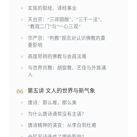
玄奘的取经、译经事业
天台宗：“三谛圆融”、“三千一法”、
“教观二门”与“一心三观”
华严宗：“判教”观念对认识佛教的重
要影响
高度思辨的佛教与会昌法难
与世界共舞：胡旋舞、艺伎与外族涌
入
06
第五讲 文人的世界与新气象
唐诗：那么难，那么美
为什么唐诗通常没有主语？
唐诗精神的演变：从李白到杜甫
全民写诗造成了哪些影响？