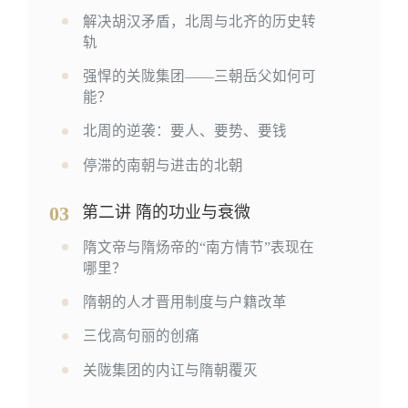
解决胡汉矛盾，北周与北齐的历史转
轨
强悍的关陇集团——三朝岳父如何可
能？
北周的逆袭：要人、要势、要钱
停滞的南朝与进击的北朝
03
第二讲 隋的功业与衰微
隋文帝与隋炀帝的“南方情节”表现在
哪里？
隋朝的人才晋用制度与户籍改革
三伐高句丽的创痛
关陇集团的内讧与隋朝覆灭