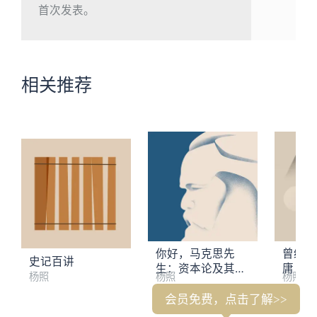
首次发表。
相关推荐
你好，马克思先
曾经江
史记百讲
生：资本论及其创
庸
杨照
杨照
杨照
造的世界
会员免费，点击了解>>