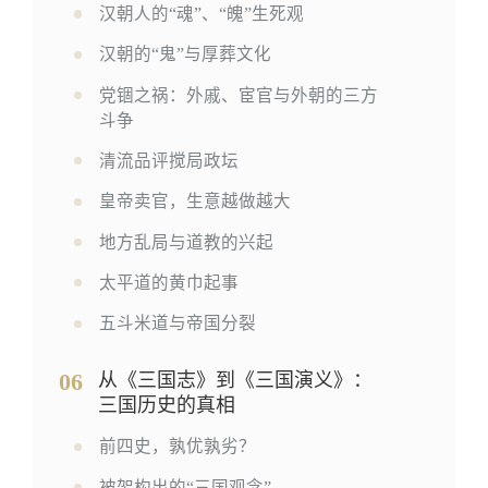
汉朝人的“魂”、“魄”生死观
汉朝的“鬼”与厚葬文化
党锢之祸：外戚、宦官与外朝的三方
斗争
清流品评搅局政坛
皇帝卖官，生意越做越大
地方乱局与道教的兴起
太平道的黄巾起事
五斗米道与帝国分裂
06
从《三国志》到《三国演义》：
三国历史的真相
前四史，孰优孰劣？
被架构出的“三国观念”