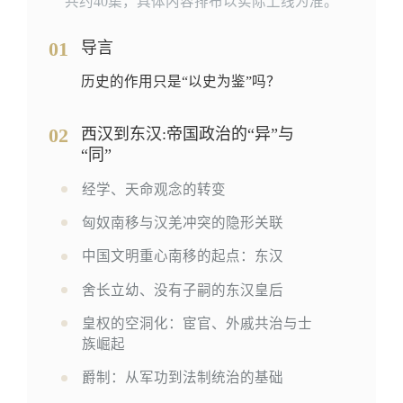
共约40集，具体内容排布以实际上线为准。
01
导言
历史的作用只是“以史为鉴”吗？
02
西汉到东汉:帝国政治的“异”与
“同”
经学、天命观念的转变
匈奴南移与汉羌冲突的隐形关联
中国文明重心南移的起点：东汉
舍长立幼、没有子嗣的东汉皇后
皇权的空洞化：宦官、外戚共治与士
族崛起
爵制：从军功到法制统治的基础