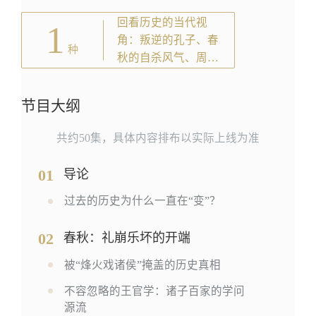
韩非子…
回看历史的当代视
1
角：叛逆的孔子、春
种
秋的自杀风气、周朝
封建与大宪章…
节目大纲
共约50集，具体内容排布以实际上线为准
01
导论
过去的历史为什么一直在“变”？
02
春秋：礼崩乐坏的开端
被“烽火戏诸侯”掩盖的历史真相
不容忽略的王官学：诸子百家的学问
源流