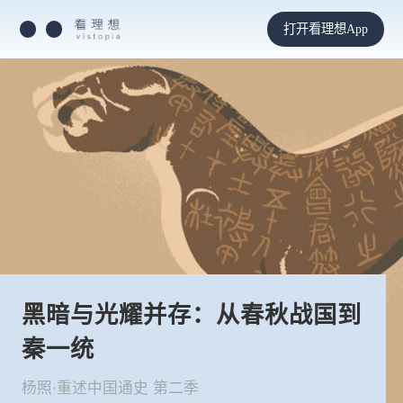
打开看理想App
黑暗与光耀并存：从春秋战国到
秦一统
杨照·重述中国通史 第二季