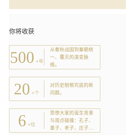
你将收获
从春秋战国到秦朝统
500
一、覆灭的演变脉
+
年
络。
20
对历史刨根究底的新
+
问题。
个
思想大家的诞生背景
6
与观点碰撞：孔子、
+
位
墨子、老子、庄子、