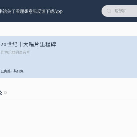
书馆
关于看理想
意见反馈
下载App
20世纪十大唱片里程碑
作为乐器的录音室
已完结 · 共11集
15
论