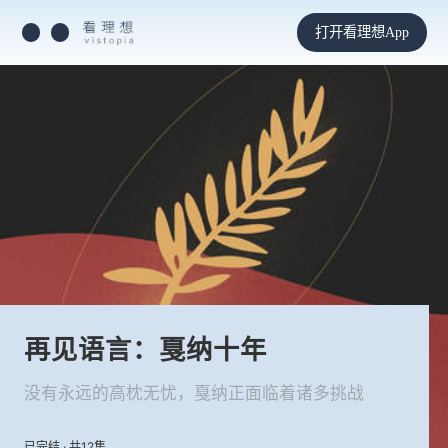
打开看理想App
再见语言：戛纳十年
没有永远的高枕无忧，戛纳正面临着诸多挑战
已完结 · 共12集