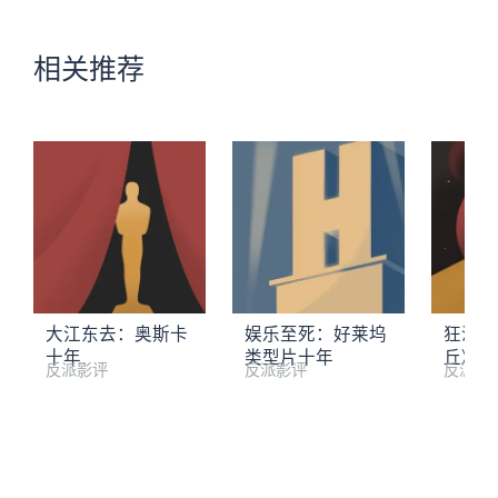
相关推荐
大江东去：奥斯卡
娱乐至死：好莱坞
狂沙十
十年
类型片十年
丘》专
反派影评
反派影评
反派影
1. 五差作者、“失宠”作者
2. 五大作者 ★
3. 戛纳五大新闻、