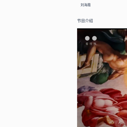
刘海霞
节目介绍