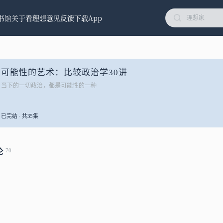
书馆
关于看理想
意见反馈
下载App
可能性的艺术：比较政治学30讲
当下的一切政治，都是可能性的一种
已完结 · 共35集
70
论