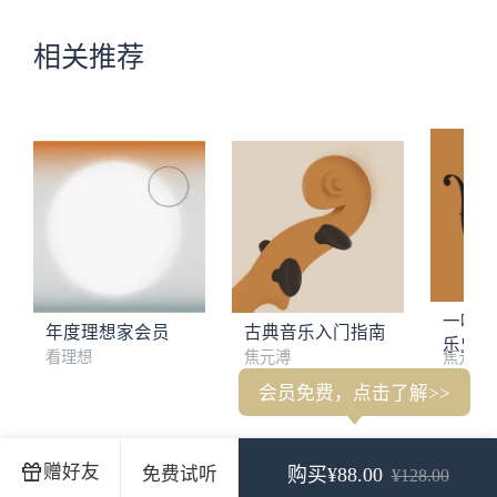
相关推荐
一听就
年度理想家会员
古典音乐入门指南
乐史
看理想
焦元溥
焦元溥
会员免费，点击了解>>
梁文道：看理想终于有了中国传统音乐的节目
宋飞：这是一张
赠好友
免费试听
购买¥88.00
¥128.00