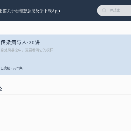
书馆
关于看理想
意见反馈
下载App
传染病与人·20讲
身处风暴之中，更要看清它的模样
已完结 · 共23集
论