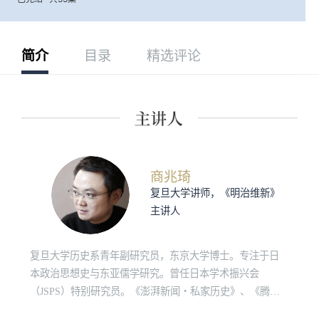
简介
目录
精选评论
商兆琦
复旦大学讲师，《明治维新》
主讲人
复旦大学历史系青年副研究员，东京大学博士。专注于日
本政治思想史与东亚儒学研究。曾任日本学术振兴会
（JSPS）特别研究员。《澎湃新闻・私家历史》、《腾讯
大家》专栏作者。