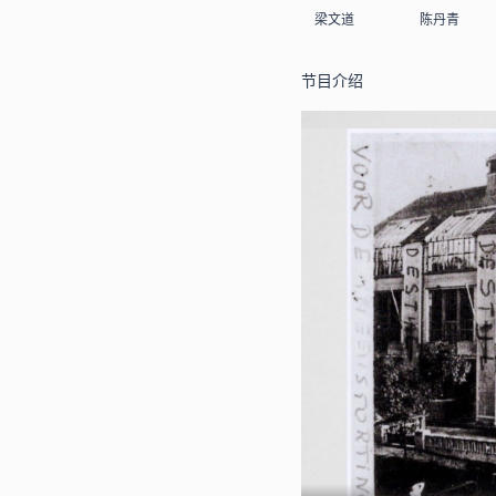
梁文道
陈丹青
节目介绍